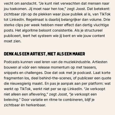
vecht om aandacht. “Je kunt niet verwachten dat mensen naar
jou toekomen. Jij moet naar hen toe,” zegt Joost. Dat betekent:
zichtbaar zijn op de plekken waar jouw publiek al is, van TikTok
tot LinkedIn. Regelmaat is daarbij belangrijker dan volume. Drie
sterke clips per week hebben meer effect dan dertig vluchtige
posts. Het algoritme beloont consistentie. Als je structureel
publiceert, leert het systeem wie jij bent en wie jouw content
moet zien.
Denk als een artiest, niet als een maker
Podcasts kunnen veel leren van de muziekindustrie. Artiesten
bouwen al vóór een release momentum op met teasers,
snippets en challenges. Doe dat ook met je podcast. Laat korte
fragmenten los, deel behind-the-scenes, of publiceer een quote
die nieuwsgierig maakt. En pas je aanpak aan per platform: wat
werkt op TikTok, werkt niet per se op LinkedIn. “Je verkoopt
niet alleen een aflevering,” zegt Joost, “je verkoopt een
beleving.” Door variatie en ritme te combineren, blijf je
zichtbaar én herkenbaar.