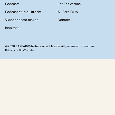
Podcasts
Ear Ear verhaal
Podcast studio Utrecht
All Ears Club
Videopodcast maken
Contact
Inspiratie
©2026 EAREAR
Website door
WP Masters
Algemene voorwaarden
Privacy policy
Cookies
Video: de 3 gouden sleutels voor een
succesvolle podcast!
Gerhard verteld jou in 1 min de keys voor een succesvolle
podcast. Download de video!
Volledige naam
*