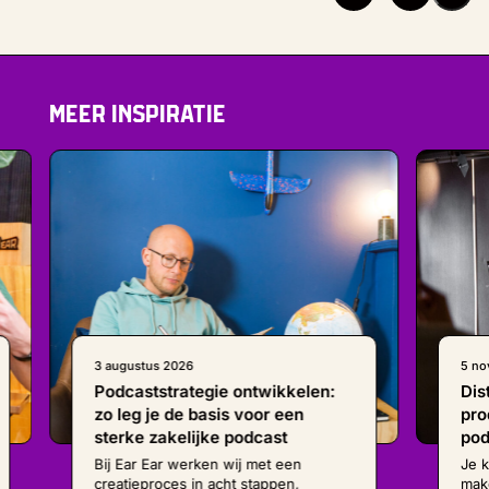
Meer inspiratie
3 augustus 2026
5 no
Podcaststrategie ontwikkelen:
Dis
zo leg je de basis voor een
pro
sterke zakelijke podcast
pod
Bij Ear Ear werken wij met een
Je 
creatieproces in acht stappen,
mak