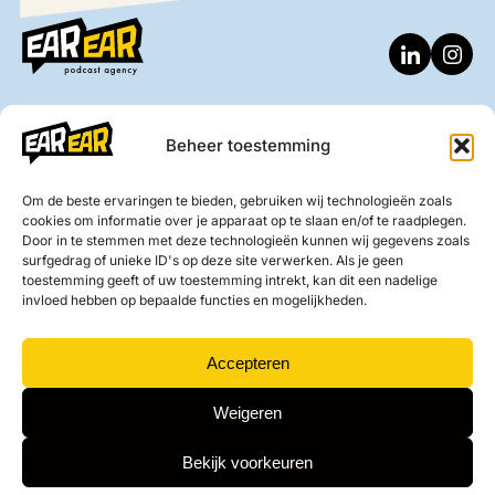
Studio
Beheer toestemming
Zonnebaan 36 3542 EE Utrecht
Grebbeberglaan 15 3527 VX Utrecht
Om de beste ervaringen te bieden, gebruiken wij technologieën zoals
info@earear.nl
cookies om informatie over je apparaat op te slaan en/of te raadplegen.
Door in te stemmen met deze technologieën kunnen wij gegevens zoals
surfgedrag of unieke ID's op deze site verwerken. Als je geen
Podcast
Ear Ear
toestemming geeft of uw toestemming intrekt, kan dit een nadelige
invloed hebben op bepaalde functies en mogelijkheden.
Podcasts
Ear Ear verhaal
Podcast studio Utrecht
All Ears Club
Accepteren
Videopodcast maken
Contact
Weigeren
Inspiratie
Bekijk voorkeuren